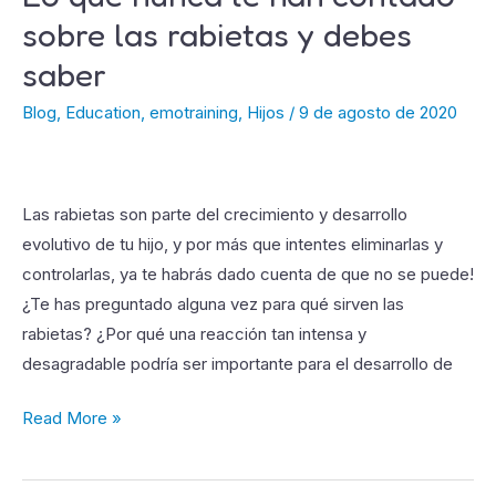
que
sobre las rabietas y debes
nunca
saber
te
han
Blog
,
Education
,
emotraining
,
Hijos
/
9 de agosto de 2020
contado
sobre
las
Las rabietas son parte del crecimiento y desarrollo
rabietas
evolutivo de tu hijo, y por más que intentes eliminarlas y
y
controlarlas, ya te habrás dado cuenta de que no se puede!
debes
¿Te has preguntado alguna vez para qué sirven las
saber
rabietas? ¿Por qué una reacción tan intensa y
desagradable podría ser importante para el desarrollo de
Read More »