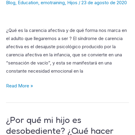
Blog
,
Education
,
emotraining
,
Hijos
/
23 de agosto de 2020
la
carencia
afectiva
¿Qué es la carencia afectiva y de qué forma nos marca en
el adulto que llegaremos a ser ? El síndrome de carencia
afectiva es el desajuste psicológico producido por la
carencia afectiva en la infancia, que se convierte en una
“sensación de vacío”, y esta se manifestará en una
constante necesidad emocional en la
Read More »
¿Por qué mi hijo es
¿Por
qué
desobediente? ¿Qué hacer
mi