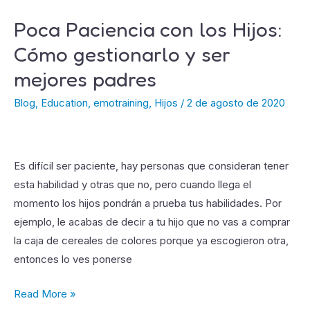
Poca Paciencia con los Hijos:
Poca
Paciencia
Cómo gestionarlo y ser
con
mejores padres
los
Hijos:
Blog
,
Education
,
emotraining
,
Hijos
/
2 de agosto de 2020
Cómo
gestionarlo
y
Es difícil ser paciente, hay personas que consideran tener
ser
esta habilidad y otras que no, pero cuando llega el
mejores
momento los hijos pondrán a prueba tus habilidades. Por
padres
ejemplo, le acabas de decir a tu hijo que no vas a comprar
la caja de cereales de colores porque ya escogieron otra,
entonces lo ves ponerse
Read More »