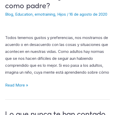
como padre?
hijo
es
Blog
,
Education
,
emotraining
,
Hijos
/
16 de agosto de 2020
desobediente?
¿Qué
hacer
Todos tenemos gustos y preferencias, nos mostramos de
como
acuerdo o en desacuerdo con las cosas y situaciones que
padre?
acontecen en nuestras vidas. Como adultos hay normas
que se nos hacen difíciles de seguir aun habiendo
comprendido que es lo mejor. Si eso pasa a los adultos,
imagina un niño, cuya mente está aprendiendo sobre cómo
Read More »
Lo que nunca te han contado
Lo