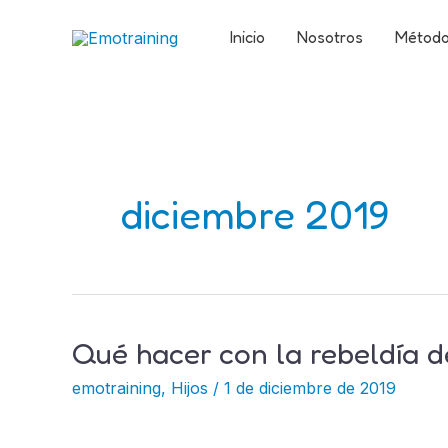
Ir
Inicio
Nosotros
Métod
al
contenido
diciembre 2019
Qué hacer con la rebeldía d
Qué
hacer
emotraining
,
Hijos
/
1 de diciembre de 2019
con
la