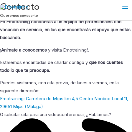
Contacto
Ir
Ma
al
Queremos conocerte
Me
contenido
En Emotraining conocerás a un equipo de profesionales con
vocación de servicio, en los que encontrarás el apoyo que estás
buscando.
¡
Anímate a conocernos
y visita Emotraining!.
Estaremos encantadas de charlar contigo y
que nos cuentes
todo lo que te preocupa.
Puedes visitarnos, con cita previa, de lunes a viernes, en la
siguiente dirección:
Emotraining: Carretera de Mijas km 4,5 Centro Nórdico Local 11,
29651 Mijas (Málaga)
O solicitar cita para una videoconferencia, ¿Hablamos?