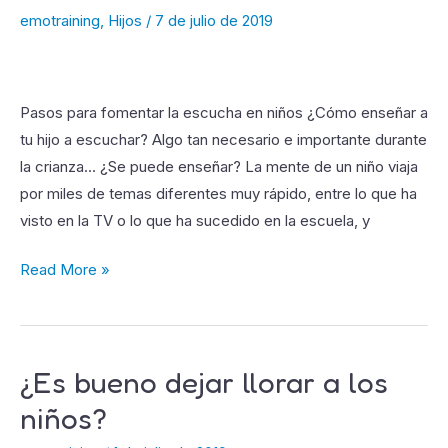
emotraining
,
Hijos
/
7 de julio de 2019
mi
hijo
me
escuche
Pasos para fomentar la escucha en niños ¿Cómo enseñar a
tu hijo a escuchar? Algo tan necesario e importante durante
la crianza… ¿Se puede enseñar? La mente de un niño viaja
por miles de temas diferentes muy rápido, entre lo que ha
visto en la TV o lo que ha sucedido en la escuela, y
Read More »
¿Es bueno dejar llorar a los
¿Es
bueno
niños?
dejar