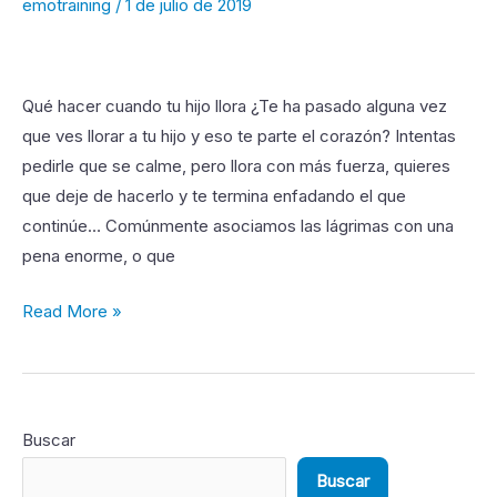
emotraining
/
1 de julio de 2019
llorar
a
los
niños?
Qué hacer cuando tu hijo llora ¿Te ha pasado alguna vez
que ves llorar a tu hijo y eso te parte el corazón? Intentas
pedirle que se calme, pero llora con más fuerza, quieres
que deje de hacerlo y te termina enfadando el que
continúe… Comúnmente asociamos las lágrimas con una
pena enorme, o que
Read More »
Buscar
Buscar