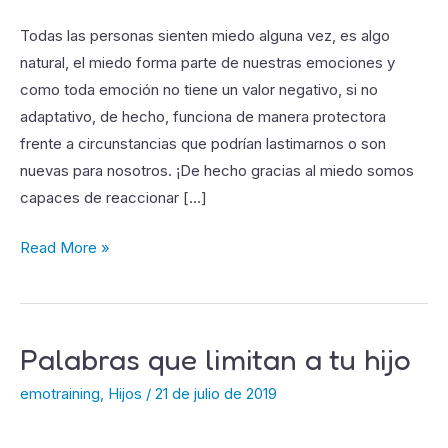
con
el
Todas las personas sienten miedo alguna vez, es algo
miedo
natural, el miedo forma parte de nuestras emociones y
como toda emoción no tiene un valor negativo, si no
adaptativo, de hecho, funciona de manera protectora
frente a circunstancias que podrían lastimarnos o son
nuevas para nosotros. ¡De hecho gracias al miedo somos
capaces de reaccionar […]
Read More »
Palabras que limitan a tu hijo
Palabras
que
emotraining
,
Hijos
/
21 de julio de 2019
limitan
a