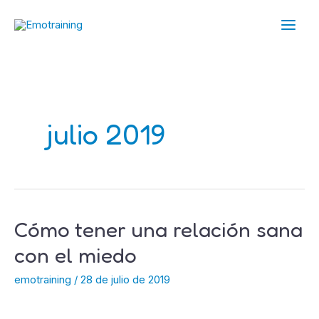
Ir
Main
al
Men
contenido
julio 2019
Cómo tener una relación sana
Cómo
tener
con el miedo
una
emotraining
/
28 de julio de 2019
relación
sana