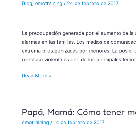
Acabar
Blog
,
emotraining
/
24 de febrero de 2017
con
la
Agresividad
La preocupación generada por el aumento de la a
de
alarmas en las familias. Los medios de comunicaci
mi
extrema protagonizadas por menores. La posibili
Hijo?
o incluso violenta es uno de los principales temo
Read More »
Papá, Mamá: Cómo tener má
Papá,
Mamá:
emotraining
/
14 de febrero de 2017
Cómo