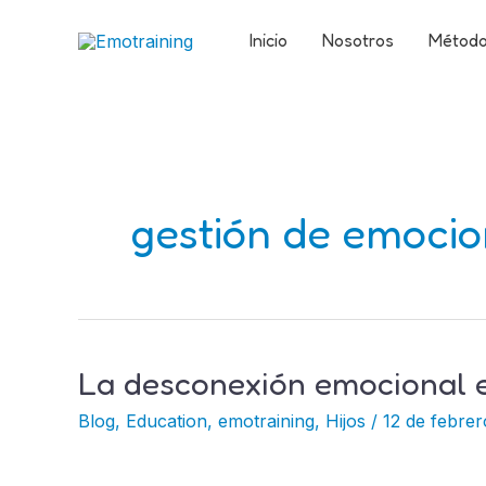
Ir
Inicio
Nosotros
Métod
al
contenido
gestión de emoci
La desconexión emocional e
La
desconexión
Blog
,
Education
,
emotraining
,
Hijos
/
12 de febrer
emocional
en