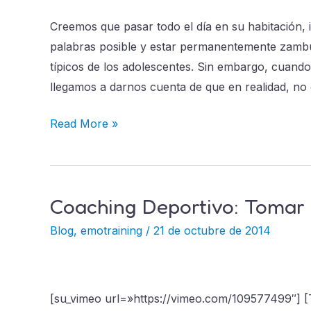
los
Creemos que pasar todo el día en su habitación,
adolescentes
palabras posible y estar permanentemente zambul
típicos de los adolescentes. Sin embargo, cuando
llegamos a darnos cuenta de que en realidad, n
Read More »
Coaching Deportivo: Tomar 
Coaching
Deportivo:
Blog
,
emotraining
/
21 de octubre de 2014
Tomar
Decisiones
[su_vimeo url=»https://vimeo.com/109577499″] [