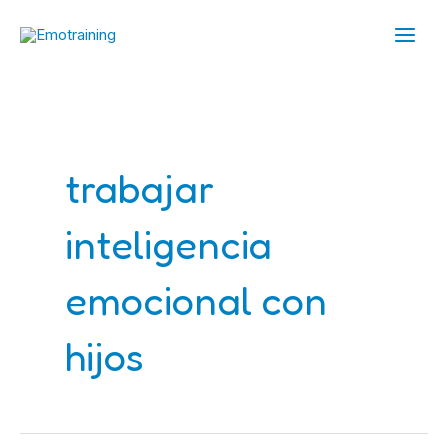
Ir
Main
al
Men
contenido
trabajar
inteligencia
emocional con
hijos