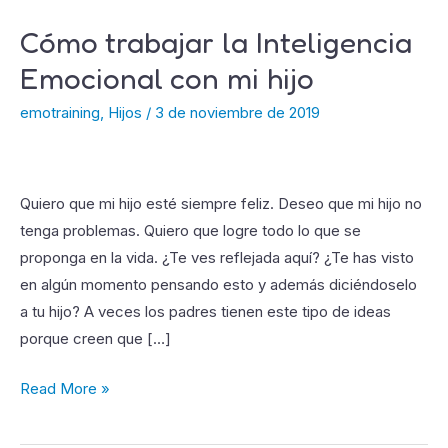
Cómo trabajar la Inteligencia
Cómo
trabajar
Emocional con mi hijo
la
emotraining
,
Hijos
/
3 de noviembre de 2019
Inteligencia
Emocional
con
mi
Quiero que mi hijo esté siempre feliz. Deseo que mi hijo no
hijo
tenga problemas. Quiero que logre todo lo que se
proponga en la vida. ¿Te ves reflejada aquí? ¿Te has visto
en algún momento pensando esto y además diciéndoselo
a tu hijo? A veces los padres tienen este tipo de ideas
porque creen que […]
Read More »