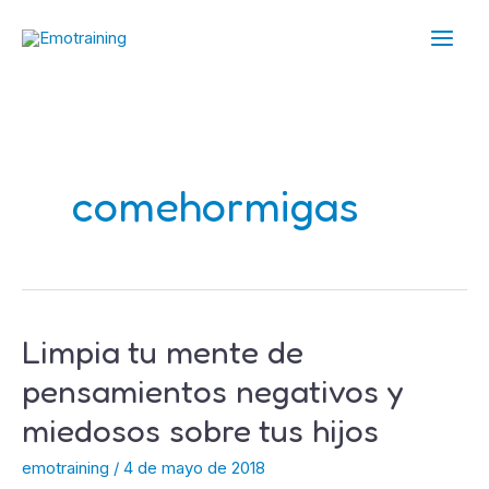
Ir
Main
al
Men
contenido
comehormigas
Limpia tu mente de
Limpia
tu
pensamientos negativos y
mente
miedosos sobre tus hijos
de
pensamientos
emotraining
/
4 de mayo de 2018