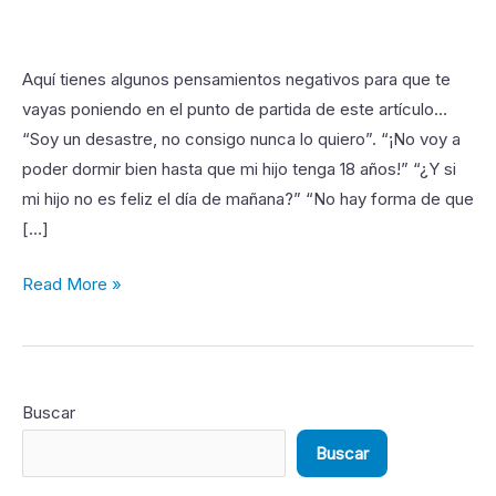
negativos
y
miedosos
Aquí tienes algunos pensamientos negativos para que te
sobre
vayas poniendo en el punto de partida de este artículo…
tus
“Soy un desastre, no consigo nunca lo quiero”. “¡No voy a
hijos
poder dormir bien hasta que mi hijo tenga 18 años!” “¿Y si
mi hijo no es feliz el día de mañana?” “No hay forma de que
[…]
Read More »
Buscar
Buscar