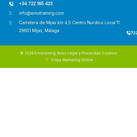
+34 722 165 423
info@emotraining.com
Carretera de Mijas km 4,5 Centro Nordico Local 11
29651 Mijas, Málaga
722
© 2026 Emotraining
Aviso Legal y Privacidad
Cookies
Cinpy Marketing Online