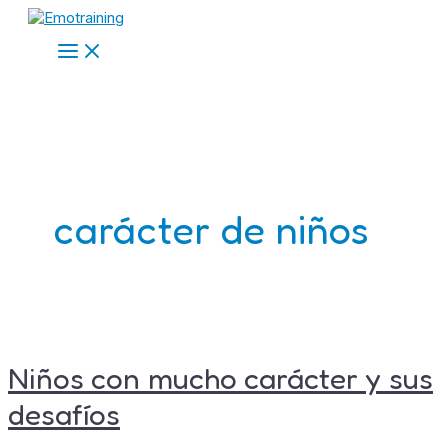
Main
Ir
Niños
Menu
al
con
contenido
mucho
carácter
y
sus
desafíos
carácter de niños
Niños con mucho carácter y sus
desafíos