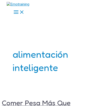
Main
Ir
Comer
Menu
al
Pesa
contenido
Más
Que
Alimentarse
alimentación
inteligente
Comer Pesa Más Que