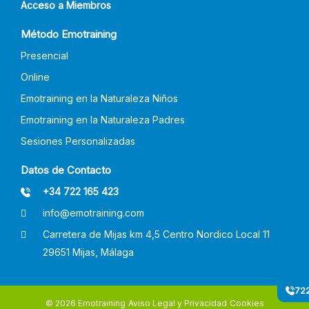
Acceso a Miembros
Método Emotraining
Presencial
Online
Emotraining en la Naturaleza Niños
Emotraining en la Naturaleza Padres
Sesiones Personalizadas
Datos de Contacto
+34 722 165 423
info@emotraining.com
Carretera de Mijas km 4,5 Centro Nordico Local 11
29651 Mijas, Málaga
722
© 2026 Emotraining
Aviso Legal y Privacidad
Cookies