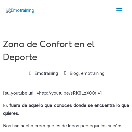
Ir
Main
al
Men
contenido
Zona de Confort en el
Deporte
Emotraining
Blog
,
emotraining
[su_youtube url=»http://youtu.be/sRK8LzXO8rI»]
Es
fuera de aquello que conoces donde se encuentra lo que
quieres
.
Nos han hecho creer que es de locos perseguir los sueños.