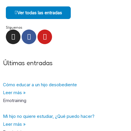
Ver todas las entradas
Síguenos
I
F
Y
n
a
o
s
c
u
t
e
t
a
b
u
Últimas entradas
g
o
b
r
o
e
a
k
Cómo educar a un hijo desobediente
m
-
Leer más »
f
Emotraining
Mi hijo no quiere estudiar, ¿Qué puedo hacer?
Leer más »