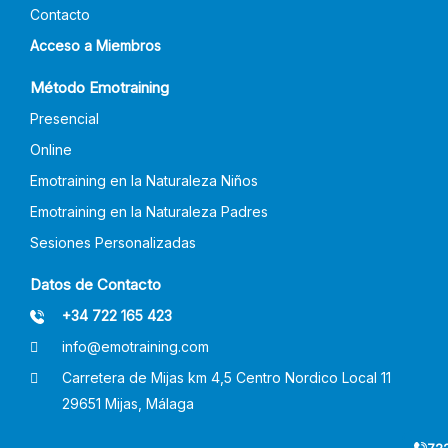
Contacto
Acceso a Miembros
Método Emotraining
Presencial
Online
Emotraining en la Naturaleza Niños
Emotraining en la Naturaleza Padres
Sesiones Personalizadas
Datos de Contacto
+34 722 165 423
info@emotraining.com
Carretera de Mijas km 4,5 Centro Nordico Local 11
29651 Mijas, Málaga
722