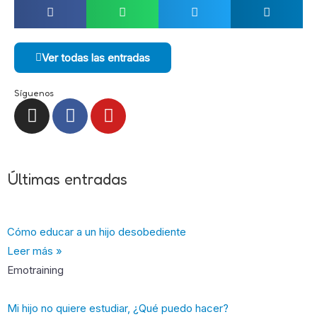
Ver todas las entradas
Síguenos
I
F
Y
n
a
o
s
c
u
t
e
t
a
b
u
Últimas entradas
g
o
b
r
o
e
a
k
Cómo educar a un hijo desobediente
m
-
Leer más »
f
Emotraining
Mi hijo no quiere estudiar, ¿Qué puedo hacer?